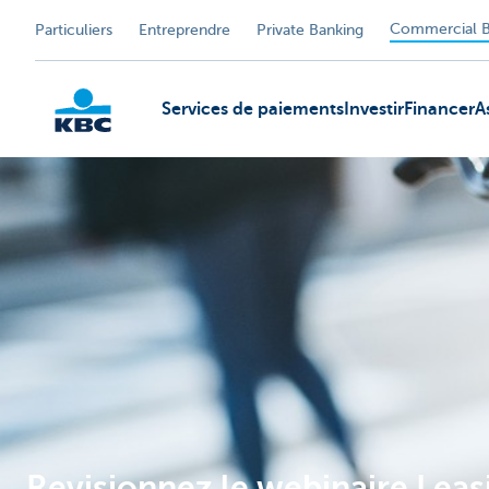
Commercial B
Particuliers
Entreprendre
Private Banking
Services de paiements
Investir
Financer
A
KBC
Revisionnez le webinaire Leas