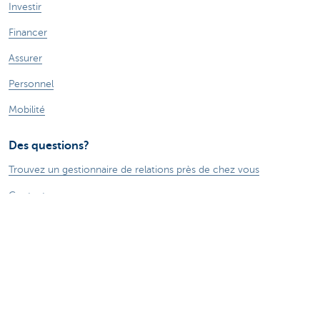
Investir
Financer
Assurer
Personnel
Mobilité
Des questions?
Trouvez un gestionnaire de relations près de chez vous
Contactez-nous
Une plainte ou des suggestions?
À propos de nous
Commercial Banking
Le groupe KBC