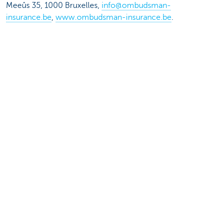
Meeûs 35, 1000 Bruxelles,
info@ombudsman-
insurance.be
,
www.ombudsman-insurance.be
.
Partagez cette page
Cette page est-elle utile pour vous?
Oui
Non
Découvrez la gamme complète
Services de paiements