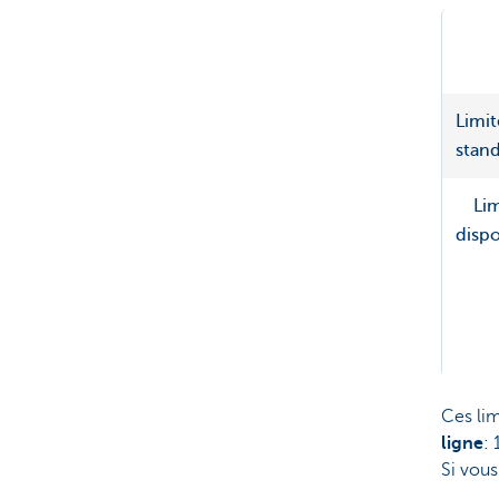
Limit
stan
Lim
dispo
Ces lim
ligne
:
Si vous