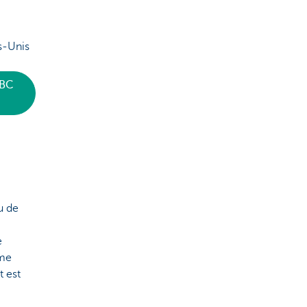
s-Unis
KBC
u de
e
mme
t est