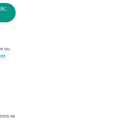
KBC
re ou
nt
ions se