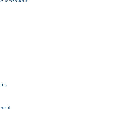
collaborateur
u si
ement