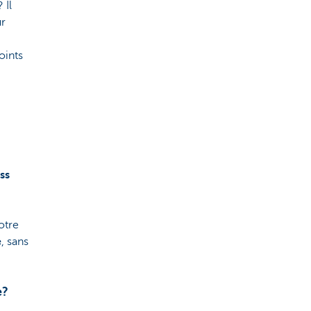
 Il
ur
oints
ss
otre
e
, sans
e?