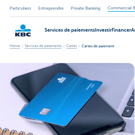
Commercial B
Particuliers
Entreprendre
Private Banking
Services de paiements
Investir
Financer
A
Home
Services de paiements
Cartes
Cartes de paiement
KBC