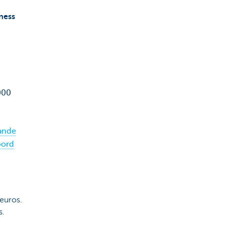
ness
000
ande
bord
euros.
s.