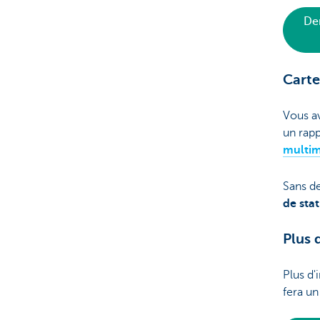
De
Carte
Vous av
un rapp
multi
Sans d
de
sta
Plus 
Plus d'
fera un