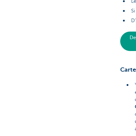
Le
Si
D’
De
Carte