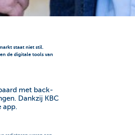
kt staat niet stil.
n de digitale tools van
epaard met back-
ingen. Dankzij KBC
 app.