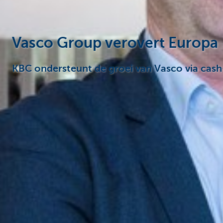
Vasco Group verovert Europa
KBC ondersteunt de groei van Vasco via cash-