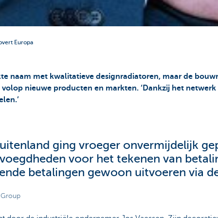
overt Europa
e naam met kwalitatieve designradiatoren, maar de bouwmar
 volop nieuwe producten en markten. ‘Dankzij het netwerk e
elen.’
buitenland ging vroeger onvermijdelijk g
bevoegdheden voor het tekenen van betal
gende betalingen gewoon uitvoeren via de
o Group