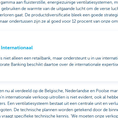
gamma aan fluisterstille, energiezuinige ventilatiesystemen, 
 gebruiken de warmte van de uitgaande lucht om de verse luc
oren gaat. De productdiversificatie bleek een goede strategie
 maar ondertussen zijn ze al goed voor 12 procent van onze omz
Internationaal
s niet alleen een retailbank, maar ondersteunt u in uw internati
rate Banking beschikt daartoe over de internationale expertis
n nu al verdeeld op de Belgische, Nederlandse en Poolse mark
’n internationale verkoop uitrollen is niet evident, ook al hebb
ers. Een ventilatiesysteem bestaat uit een centrale unit en verl
oten. De technische plannen worden getekend door de binnen
vraagt specifieke technische kennis. ‘We moeten onze verkop