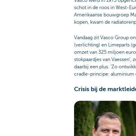
Vasco werd in 1975 opgerich
schot in de roos in West-Eur
Amerikaanse bouwgroep Masco
kopen, kwam de radiatorenp
Vandaag zit Vasco Group ond
(verlichting) en Limeparts 
omzet van 325 miljoen euro
stokpaardjes van Vaessen’,
daarbij een plus. ‘Zo ontwi
cradle-principe: aluminium d
Crisis bij de marktleid