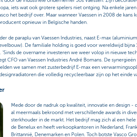
t door de industriële ondernemer Jos Vaessen. Zijn decoratie
opa, iets wat ook grotere spelers niet ontging. Na enkele jaren
 het bedrijf over. Maar wanneer Vaessen in 2008 de kans kre
roducent opnieuw in Belgische handen.
er de paraplu van Vaessen Industries, naast E-max (aluminium
(gevelbouw). De familiale holding is goed voor wereldwijd bij
. ‘Sinds de overname investeren we weer volop in nieuwe tech
 zegt CFO van Vaessen Industries André Bomans. De synergieën
kkelden we samen met zusterbedrijf E-max een verwarmingsoplo
esignradiatoren die volledig recycleerbaar zijn op het einde 
er
Mede door de nadruk op kwaliteit, innovatie en design -
al meermaals bekroond met verschillende awards in diver
sterkhouder in de markt. Het bedrijf mag zich al een hele
de Benelux en heeft verkoopkantoren in Nederland, Frankri
Brittannië, Denemarken en Polen. Toch botste Vasco Gro