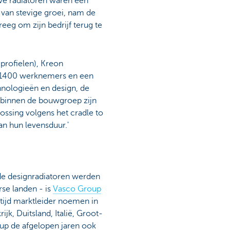
ve radiatoren waren een
 van stevige groei, nam de
eg om zijn bedrijf terug te
profielen), Kreon
na 1400 werknemers en een
nologieën en design, de
 binnen de bouwgroep zijn
ssing volgens het cradle to
van hun levensduur.'
 de designradiatoren werden
se landen - is
Vasco Group
 tijd marktleider noemen in
jk, Duitsland, Italië, Groot-
up de afgelopen jaren ook