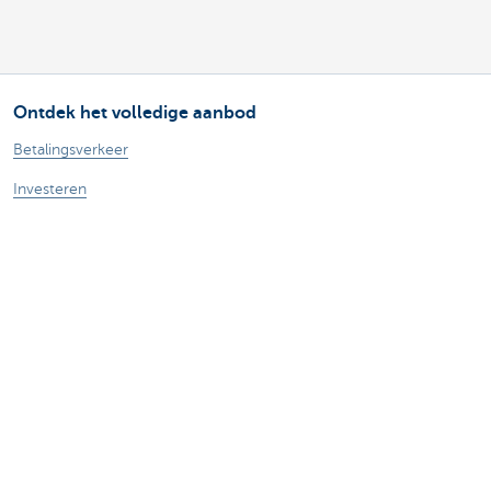
Ontdek het volledige aanbod
Betalingsverkeer
Investeren
Financieren
Verzekeren
Personeel
Mobiliteit
Vragen?
Vind een relatiebeheerder in je buurt
Contacteer ons