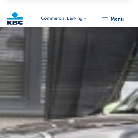
Commercial Banking
menu
KBC
Corporate