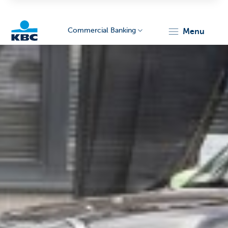
Commercial Banking
menu
KBC
Corporate