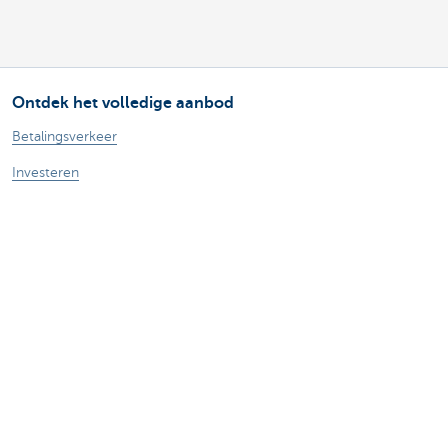
Ontdek het volledige aanbod
Betalingsverkeer
Investeren
Financieren
Verzekeren
Personeel
Mobiliteit
Vragen?
Vind een relatiebeheerder in je buurt
Contacteer ons