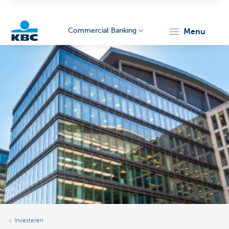
Commercial Banking
menu
KBC
Corporate
Investeren