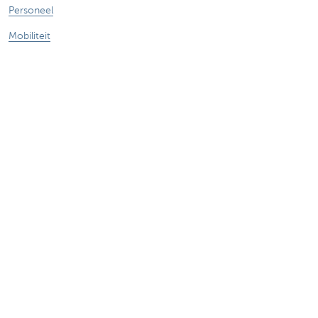
Personeel
Mobiliteit
Vragen?
Vind een relatiebeheerder in je buurt
Contacteer ons
Een klacht of suggestie?
Over ons
Commercial Banking
De KBC-groep
KBC Trakteert
Persberichten
Sponsoring