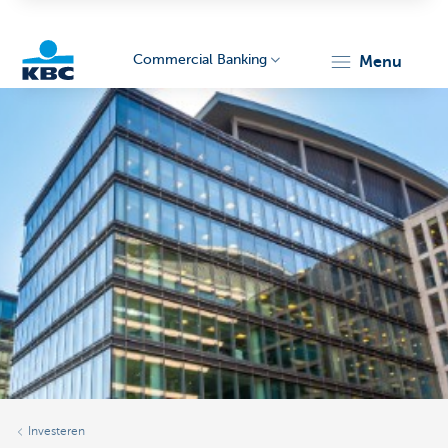
Commercial Banking
menu
KBC
Corporate
Investeren