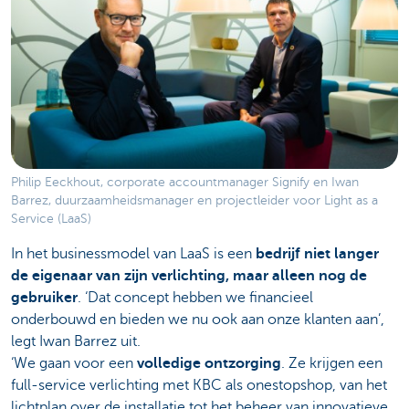
Philip Eeckhout, corporate accountmanager Signify en Iwan
Barrez, duurzaamheidsmanager en projectleider voor Light as a
Service (LaaS)
In het businessmodel van LaaS is een
bedrijf niet langer
de eigenaar van zijn verlichting, maar alleen nog de
gebruiker
. ‘Dat concept hebben we financieel
onderbouwd en bieden we nu ook aan onze klanten aan’,
legt Iwan Barrez uit.
‘We gaan voor een
volledige ontzorging
. Ze krijgen een
full-service verlichting met KBC als onestopshop, van het
lichtplan over de installatie tot het beheer van innovatieve