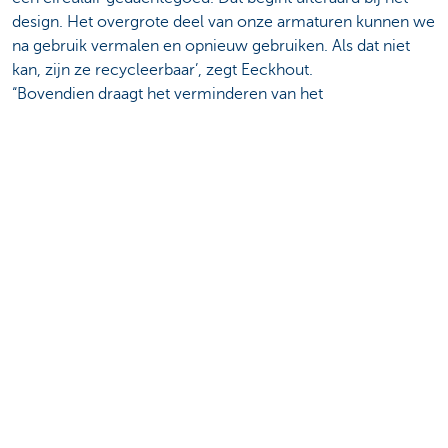
design. Het overgrote deel van onze armaturen kunnen we
na gebruik vermalen en opnieuw gebruiken. Als dat niet
kan, zijn ze recycleerbaar’, zegt Eeckhout.
“Bovendien draagt het verminderen van het
elektriciteitsverbruik ook bij tot
de milieudoelstellingen
van het bedrijf
” voegt Barrez toe. Waarom niet alle
bedrijven al zijn omgeschakeld op LaaS? ‘Onbekend is
onbemind, want er zijn niets dan voordelen. ’
Meer weten?
Contacteer je relatiebeheerder
Deel deze pagina