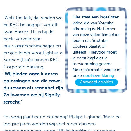
Hier staat een ingesloten
‘Walk the talk, dat vinden we
video die van Youtube
bij KBC belangrijk’, vertelt
afkomstig is. Het tonen
Iwan Barrez. Hij is bij de
van deze video kan ertoe
bank-verzekeraar
leiden dat Youtube
duurzaamheidsmanager en
cookies plaatst of
uitleest. Hiervoor moet
projectleider voor Light as a
je eerst expliciet je
Service (LaaS) binnen KBC
toestemming geven.
Corporate Banking.
Meer informatie vind je in
‘Wij bieden onze klanten
onze
cookieverklaring
.
oplossingen aan die zowel
Aanvaard cookies
duurzaam als rendabel zijn.
Zo kwamen we bij Signify
terecht.’
Tot vorig jaar heette het bedrijf Philips Lighting. ‘Maar de
jongste jaren werden wij veel meer dan een
lampenproducent’, vertelt Philip Eeckhout, corporate