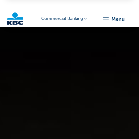
Commercial Banking
menu
KBC
Corporate