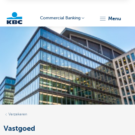
Commercial Banking
menu
KBC
Corporate
Verzekeren
Vastgoed