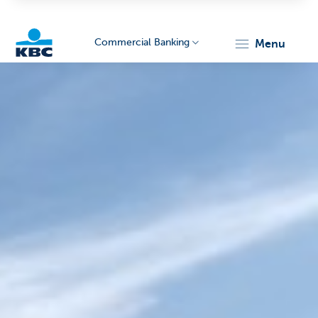
Commercial Banking
menu
KBC
Corporate