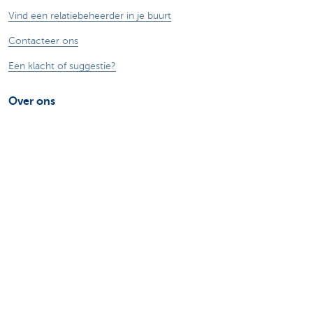
Vind een relatiebeheerder in je buurt
Contacteer ons
Een klacht of suggestie?
Over ons
Commercial Banking
De KBC-groep
KBC Trakteert
Persberichten
Sponsoring
Jobs
Duurzaamheid