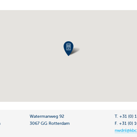
Watermanweg 92
T. +31 (0)
m
3067 GG Rotterdam
F. +31 (0) 
nwdnl@kbc