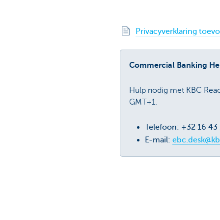
Privacyverklaring toe
Commercial Banking He
Hulp nodig met KBC Reach
GMT+1.
Telefoon: +32 16 43
E-mail:
ebc.desk@kb
Ontdek het volledige aanbod
Vragen?
Betalingsverkeer
Vind een relati