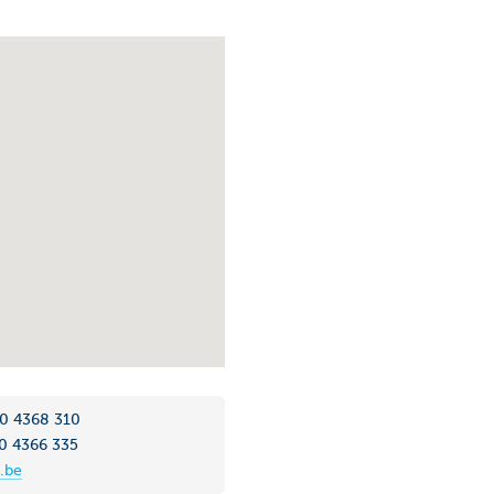
 10 4368 310
10 4366 335
.be