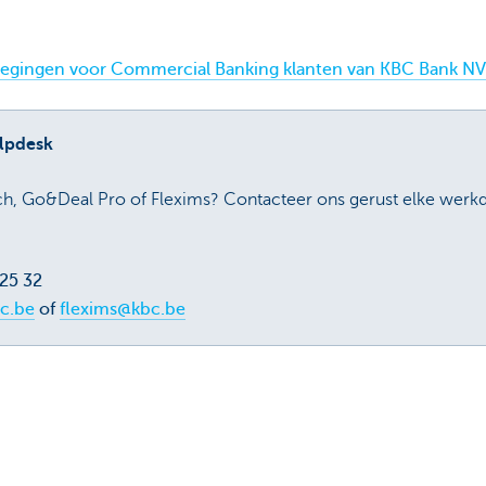
voegingen voor Commercial Banking klanten van KBC Bank NV
lpdesk
, Go&Deal Pro of Flexims? Contacteer ons gerust elke werkd
 25 32
c.be
of
flexims@kbc.be
Over ons
ebeheerder in je buurt
Commercial Banking