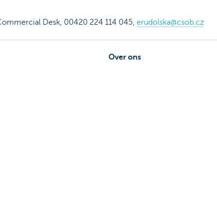
l Commercial Desk, 00420 224 114 045,
erudolska@csob.cz
Over ons
ebeheerder in je buurt
Commercial Banking
De KBC-groep
uggestie?
KBC Trakteert
Persberichten
Sponsoring
Jobs
Duurzaamheid