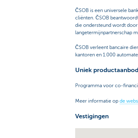
ČSOB is een universele bank 
cliënten. ČSOB beantwoordt 
die ondersteund wordt door 
langetermijnpartnerschap me
ČSOB verleent bancaire dien
kantoren en 1.000 automaten
Uniek productaanbo
Programma voor co-financi
Meer informatie op
de webs
Vestigingen