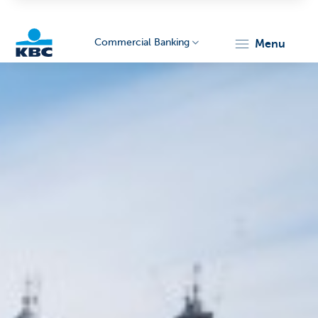
Commercial Banking
menu
KBC
Corporate