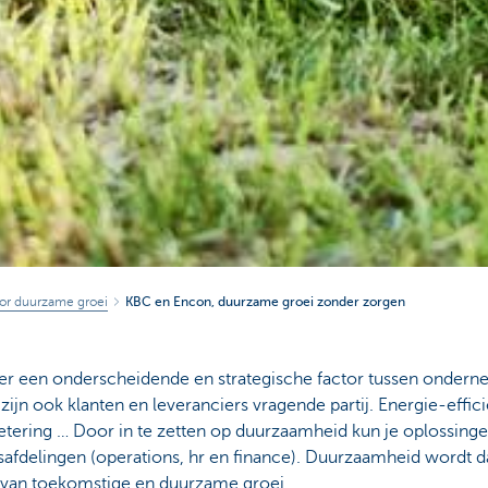
or duurzame groei
KBC en Encon, duurzame groei zonder zorgen
r een onderscheidende en strategische factor tussen onderne
 zijn ook klanten en leveranciers vragende partij. Energie-effic
tering … Door in te zetten op duurzaamheid kun je oplossing
jfsafdelingen (operations, hr en finance). Duurzaamheid wordt
 van toekomstige en duurzame groei.