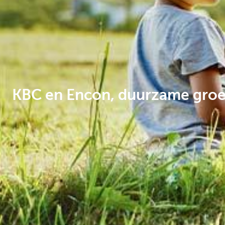
Corporate
KBC en Encon, duurzame groe