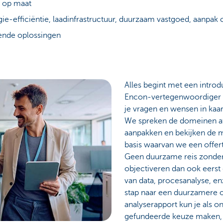
 op maat
e-efficiëntie, laadinfrastructuur, duurzaam vastgoed, aanpak 
ende oplossingen
Alles begint met een introd
Encon-vertegenwoordiger lu
je vragen en wensen in kaar
We spreken de domeinen af d
aanpakken en bekijken de m
basis waarvan we een offer
Geen duurzame reis zonde
objectiveren dan ook eerst
van data, procesanalyse, e
stap naar een duurzamere o
analyserapport kun je als o
gefundeerde keuze maken, 