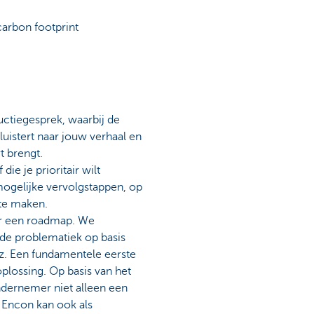
carbon footprint
uctiegesprek, waarbij de
istert naar jouw verhaal en
t brengt.
ie je prioritair wilt
ogelijke vervolgstappen, op
te maken.
r een roadmap. We
 de problematiek op basis
nz. Een fundamentele eerste
plossing. Op basis van het
ndernemer niet alleen een
Encon kan ook als