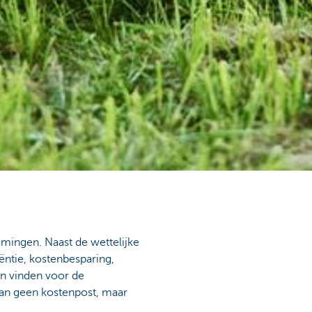
mingen. Naast de wettelijke
iëntie, kostenbesparing,
en vinden voor de
 dan geen kostenpost, maar