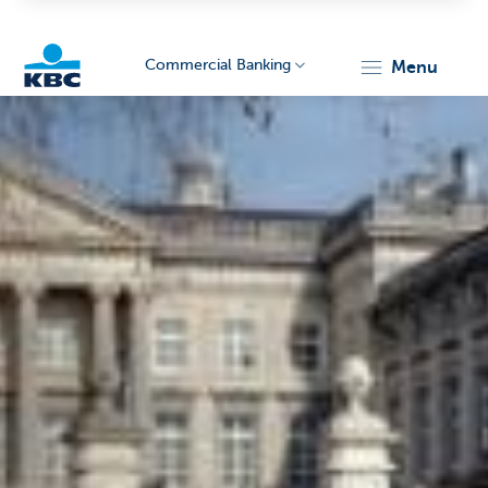
Commercial Banking
menu
KBC
Corporate