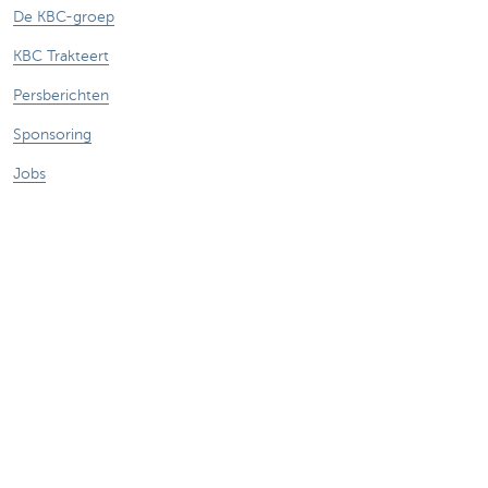
De KBC-groep
KBC Trakteert
Persberichten
Sponsoring
Jobs
Duurzaamheid
Sitemap
Juridische Informatie
Over KBC
Jobs
Persberichten
Responsible disclosure