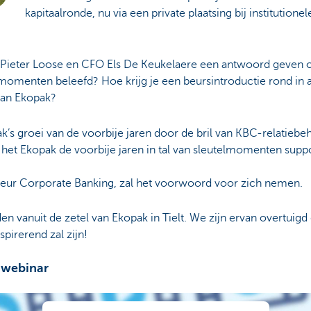
kapitaalronde, nu via een private plaatsing bij institutione
e Pieter Loose en CFO Els De Keukelaere een antwoord geven op
momenten beleefd? Hoe krijg je een beursintroductie rond in
 van Ekopak?
ak’s groei van de voorbije jaren door de bril van KBC-relatie
at het Ekopak de voorbije jaren in tal van sleutelmomenten sup
eur Corporate Banking, zal het voorwoord voor zich nemen.
n vanuit de zetel van Ekopak in Tielt. We zijn ervan overtuigd 
pirerend zal zijn!
 webinar