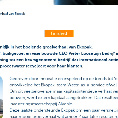
erhaal van Ekopak
Finished
inkijk in het boeiende groeiverhaal van Ekopak.
 buikgevoel en visie bouwde CEO Pieter Loose zijn bedrijf in
ng tot een beursgenoteerd bedrijf dat internationaal actief
³ proceswater recycleert voor haar klanten.
Gedreven door innovatie en inspelend op de trends tot ‘on
ontwikkelde het Ekopak-team Water-as-a-service ofwel 
Om dit veelbelovende maar kapitaalintensieve verhaal ver
bouwen, werd extern kapitaal aangetrokken. Dat resulteer
investeringsmaatschappij Alychlo.
Deze laatste ondersteunde Ekopak om een paar versnelli
haar mooie groeiverhaal wat amper 2 jaar later resulteer