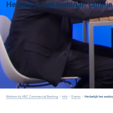
Herbekijk het webinar: familie
Corporate
Welkom bij KBC Commercial Banking
Info
Events
Herbekijk het webina