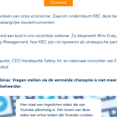
Finished
oeksteen van onze economie. Daarom ondersteunt KBC deze bed
ij belangrijke sleutelmomenten.
eid aan bod in ons recentste webinar. Zo bespreekt Wim Eral
ty Management, hoe KBC zijn rol opneemt als strategische partn
putte, CEO Vandeputte Safety Int. en nationaal voorzitter van 
drijf.
binar. Vragen stellen via de vermelde chatoptie is niet mee
tiebeheerder.
Hier staat een ingesloten video die van
Youtube afkomstig is. Het tonen van deze
video kan ertoe leiden dat Youtube cookies