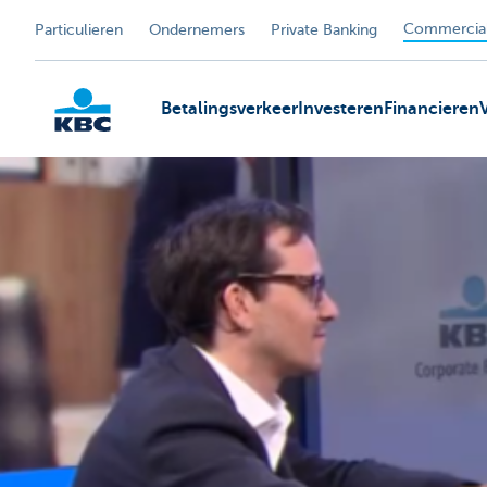
Commercial
Particulieren
Ondernemers
Private Banking
Betalingsverkeer
Investeren
Financieren
KBC