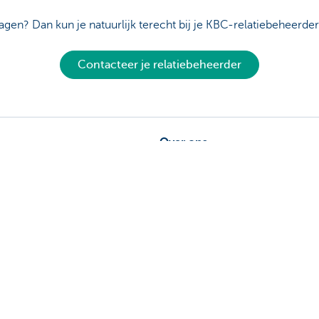
agen? Dan kun je natuurlijk terecht bij je KBC-relatiebeheerder
Contacteer je relatiebeheerder
Over ons
ebeheerder in je buurt
Commercial Banking
De KBC-groep
uggestie?
KBC Trakteert
Persberichten
Sponsoring
Jobs