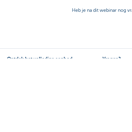
Heb je na dit webinar nog vr
Ontdek het volledige aanbod
Vragen?
Betalingsverkeer
Vind een relati
Investeren
Contacteer ons
Financieren
Een klacht of s
Verzekeren
Personeel
Mobiliteit