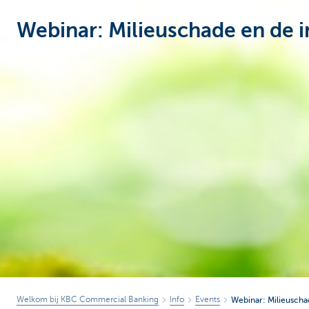
Webinar: Milieuschade en de i
Corporate
Welkom bij KBC Commercial Banking
Info
Events
Webinar: Milieuschad