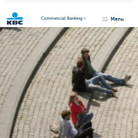
Commercial Banking
menu
KBC
Corporate