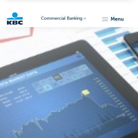
Commercial Banking
menu
KBC
Corporate