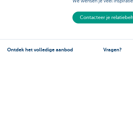
We wensen je veel inspirati
Contacteer je relatieb
Ontdek het volledige aanbod
Vragen?
Betalingsverkeer
Vind een relati
Investeren
Contacteer ons
Financieren
Een klacht of s
Verzekeren
Personeel
Mobiliteit