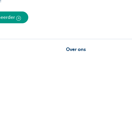
e!
eheerder
Over ons
ebeheerder in je buurt
Commercial Banking
De KBC-groep
uggestie?
KBC Trakteert
Persberichten
Sponsoring
Jobs
Duurzaamheid