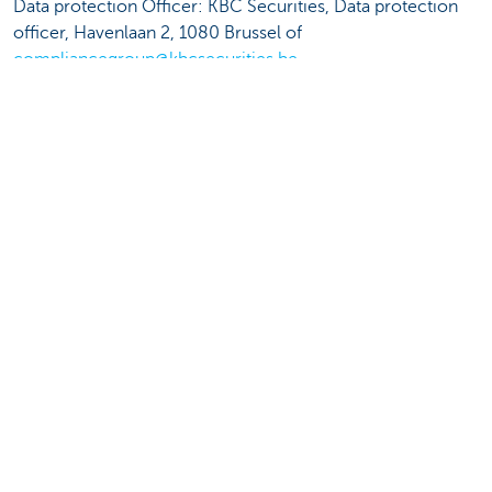
Data protection Officer: KBC Securities, Data protection
officer, Havenlaan 2, 1080 Brussel of
compliancegroup@kbcsecurities.be
KBC Autolease NV - Professor Roger Van
Overstraetenplein 5, 3000 Leuven, België, BTW BE
0422.562.385
Eerste aanspreekpunt:
drivercare@kbcautolease.be
Klachtenmanagement:
klachten@kbc.be
Data protection Officer: KBC Autolease NV, Data
Protection Officer, Prof. R. Van Overstraetenplein 5, 3000
Leuven of
dataprotection@kbcautolease.be
KBC Lease Belgium NV - Brusselsesteenweg 100, 3000
Leuven, België, BTW BE 0426.403.684
Eerste aanspreekpunt: je KBC-kantoor, je KBC-
verzekeringsagent of
mypersonaldata@kbc.be
Klachtenmanagement: Brusselsesteenweg 100, 3000
Leuven of
klachten@kbc.be
.