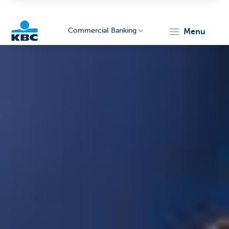
Commercial Banking
menu
KBC
Corporate