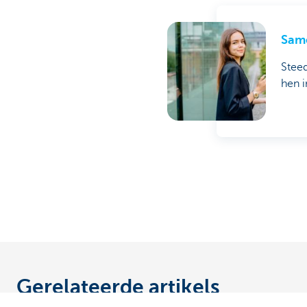
Sam
Stee
hen 
Gerelateerde artikels