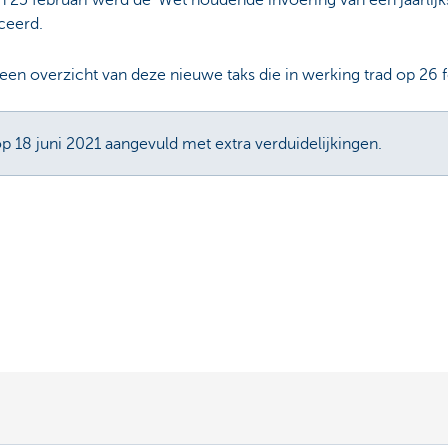
an 25 februari werd de 'Wet houdende invoering van een jaarlijk
ceerd.
e een overzicht van deze nieuwe taks die in werking trad op 26 
 18 juni 2021 aangevuld met extra verduidelijkingen.