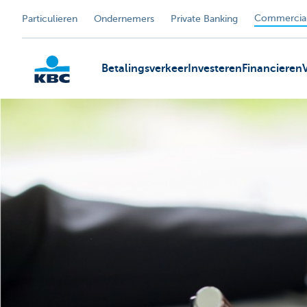
Commercial
Particulieren
Ondernemers
Private Banking
Betalingsverkeer
Investeren
Financieren
KBC