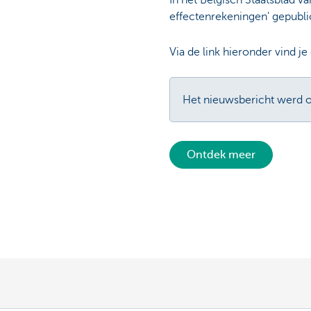
In het Belgisch Staatsblad v
effectenrekeningen' gepubli
Via de link hieronder vind j
Het nieuwsbericht werd op
Ontdek meer