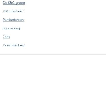
De KBC-groep
KBC Trakteert
Persberichten
Sponsoring
Jobs
Duurzaamheid
Sitemap
Juridische Informatie
Over KBC
Jobs
Persberichten
Responsible disclosure