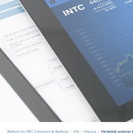
Corporate
Welkom bij KBC Commercial Banking
Info
Nieuws
Herbekijk webinar 