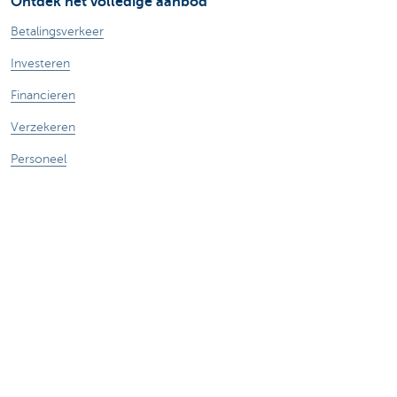
Ontdek het volledige aanbod
Betalingsverkeer
Investeren
Financieren
Verzekeren
Personeel
Mobiliteit
Vragen?
Vind een relatiebeheerder in je buurt
Contacteer ons
Een klacht of suggestie?
Over ons