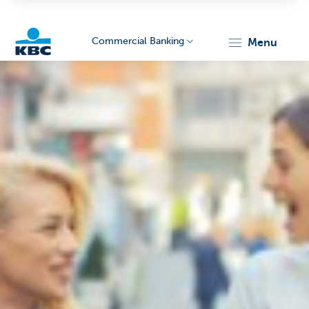
Commercial Banking
menu
KBC
Corporate