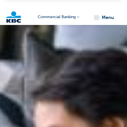
Commercial Banking
menu
KBC
Corporate