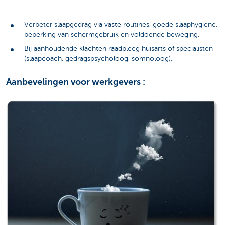
Verbeter slaapgedrag via vaste routines, goede slaaphygiëne,
beperking van schermgebruik en voldoende beweging.
Bij aanhoudende klachten raadpleeg huisarts of specialisten
(slaapcoach, gedragspsycholoog, somnoloog).
Aanbevelingen voor werkgevers :