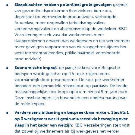
Slaapklachten hebben potentieel grote gevolgen
gaande
van gezondheidsproblemen (hartziekten, burn-out,
depressie) tot verminderde productiviteit, verhoogde
foutenlast, meer ongevallen (arbeidsongevallen,
verkeersongevallen) en absenteïsme op de werkvloer. KBC
Verzekeringen stelt vast dat werknemers meer
slaapproblemen ervaren dan werkgevers en dat werknemers
meer gevolgen rapporteren van dit slaapgebrek tijdens het
werk (concentratieverlies, prikkelbaarheid, verminderde
productiviteit).
Economische impact
: de jaarlijkse kost voor Belgische
bedrijven wordt geschat op 4.5 tot 5 miljard euro,
voornamelijk door presenteïsme. De kost per werknemer
benadert een gemiddeld maandloon op jaarbasis. De brede
maatschappelijke kost loopt op tot minimaal 9 miljard euro.
Deze inschattingen zijn bovendien een onderschatting van
de reële impact.
Verdere sensibilisering en bespreekbaar maken. Slechts 1
op 3 werkgevers werkt gestructureerd via bevraging over
slaap in het kader van welzijn
: KBC Verzekeringen stelt vast
dat zowel bij werknemers als bij werkgevers het verder