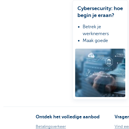
Cybersecurity: hoe
begin je eraan?
Betrek je
werknemers
Maak goede
afspraken met IT-
leveranciers
Maak een crisisplan
op
Ontdek het volledige aanbod
Vrage
Betalingsverkeer
Vind ee