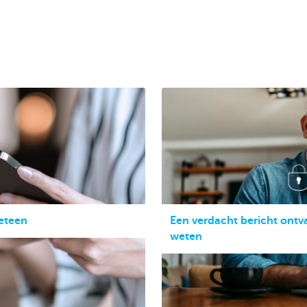
eteen
Een verdacht bericht ontv
weten