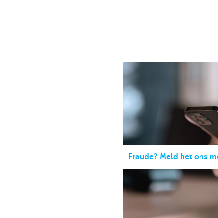
Corporate
Fraude? Meld het ons m