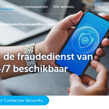
 Banking
Jongvolwassenen
Alle websites
Verzekeren
Personeel
Mobiliteit
 de fraudedienst van
4/7 beschikbaar
de? Contacteer Secure4u