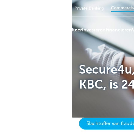
Commercial
Particulieren
Ondernemers
Private Banking
Betalingsverkeer
Investeren
Financieren
KBC
Secure4u,
KBC, is 2
Slachtoffer van frau