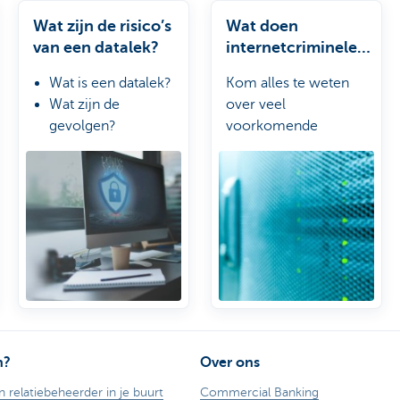
Wat zijn de risico’s
Wat doen
van een datalek?
internetcriminelen
?
Wat is een datalek?
Kom alles te weten
Wat zijn de
over veel
gevolgen?
voorkomende
Hoe je
cyberaanvallen zoals
onderneming
phishing en malware
beschermen?
n?
Over ons
n relatiebeheerder in je buurt
Commercial Banking