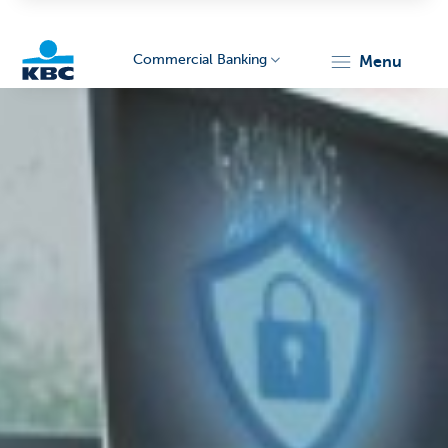
Commercial Banking
menu
KBC
Corporate