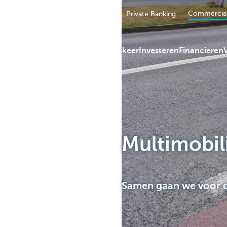
Commercial
Particulieren
Ondernemers
Private Banking
Betalingsverkeer
Investeren
Financieren
KBC
Multimobili
Samen gaan we voor de 