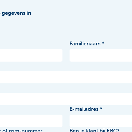
e gegevens in
Familienaam
E-mailadres
r of gsm-nummer
Ben je klant bij KBC?