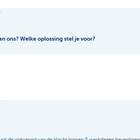
.
n ons? Welke oplossing stel je voor?
.
al de ontvangst van de klacht binnen 5 werkdagen bevestigen