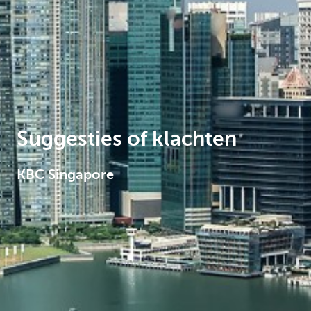
Corporate
Suggesties of klachten
KBC Singapore