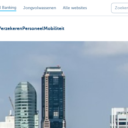
 Banking
Jongvolwassenen
Alle websites
Verzekeren
Personeel
Mobiliteit