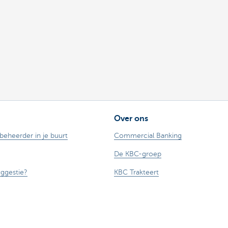
Over ons
ebeheerder in je buurt
Commercial Banking
De KBC-groep
uggestie?
KBC Trakteert
Persberichten
Sponsoring
Jobs