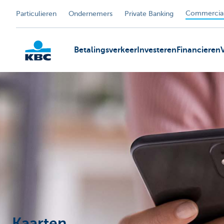
Commercial
Particulieren
Ondernemers
Private Banking
Betalingsverkeer
Investeren
Financieren
KBC
Kaarten