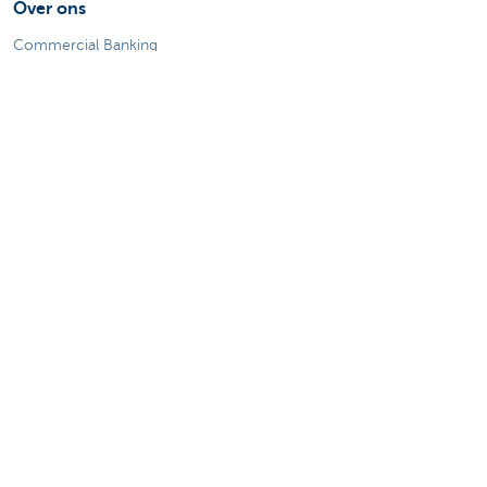
Over ons
Commercial Banking
De KBC-groep
KBC Trakteert
Persberichten
Sponsoring
Jobs
Duurzaamheid
Sitemap
Juridische Informatie
Over KBC
Jobs