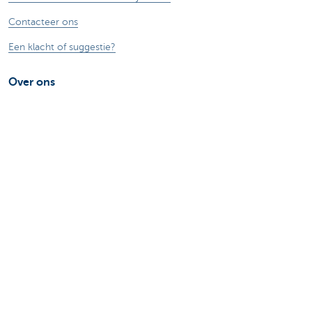
Contacteer ons
Een klacht of suggestie?
Over ons
Commercial Banking
De KBC-groep
KBC Trakteert
Persberichten
Sponsoring
Jobs
Duurzaamheid