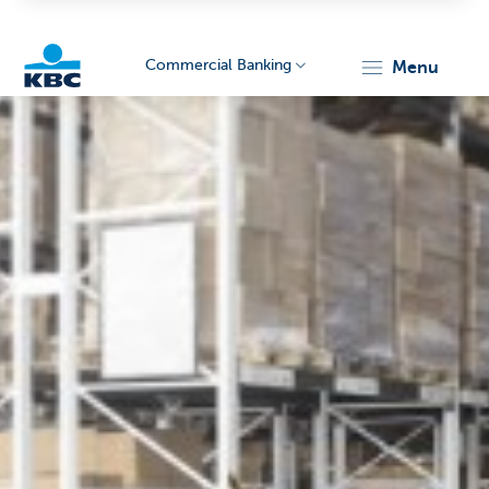
Commercial Banking
menu
KBC
Corporate