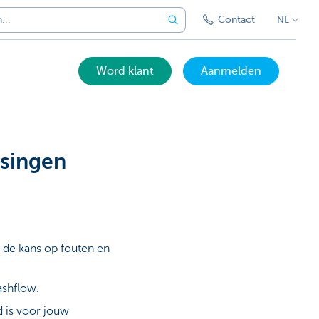
Contact
NL
Word klant
Aanmelden
singen
 de kans op fouten en
cashflow.
d is voor jouw