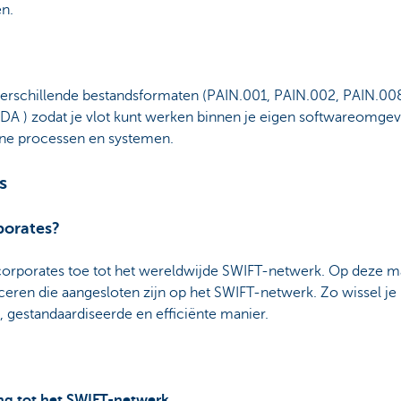
n.
verschillende bestandsformaten (PAIN.001, PAIN.002, PAIN.0
) zodat je vlot kunt werken binnen je eigen softwareomgevin
rne processen en systemen.
s
porates?
corporates toe tot het wereldwijde SWIFT-netwerk. Op deze ma
ren die aangesloten zijn op het SWIFT-netwerk. Zo wissel je i
e, gestandaardiseerde en efficiënte manier.
ng tot het SWIFT-netwerk