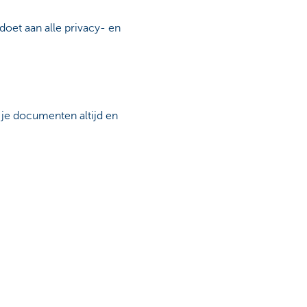
doet aan alle privacy- en
 je documenten altijd en
voorzien om meer dan alleen
ilige omgeving.
en en ERP-systemen.