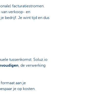
ionale) facturatiestromen.
 van verkoop- en
e bedrijf. Je wint tijd en dus
nuele tussenkomst. Soluz.io
nvoudigen
, de verwerking
 formaat aan je
bespaar je op kosten.