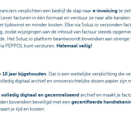
anciers verplichten een bedrijf de stap naar
e-invoicing
te zet
. Lever facturen in één formaat en verstuur ze naar alle kanalen.
met tijdswinst en minder kosten. Elke via Soluz.io verzonden fac
g, zodat wijzigingen aan de inhoud van factuur steeds opgeme
de. Het Soluz.io platform beantwoordt bovendien aan strenge v
via PEPPOL kunt versturen.
Helemaal veilig!
en
10 jaar bijgehouden
. Dat is een wettelijke verplichting die 
ledig digitaal archief en onoverzichtelijke dozen papier zijn m
n
volledig digitaal en gecentraliseerd
archief en maakt je fac
rden bovendien beveiligd met een
gecertifieerde handtekeni
aart je tijd en kosten.