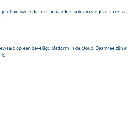
e of nieuwe industriestandaarden. Soluz.io volgt ze op en vol
n.
ewaard op een beveiligd platform in de cloud. Daarmee zijn al
ik.
o, betekent klaar zijn voor de toekomst. Het platform is erop 
ndelen, want ook andere documenten hebben belang bij een ve
t
met een heel arsenaal aan boekhoudkundige software pakkett