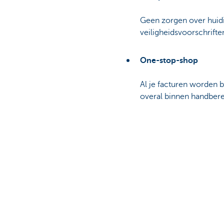
Geen zorgen over huidig
veiligheidsvoorschrifte
One-stop-shop
Al je facturen worden b
overal binnen handbere
Future-proof
Nu kiezen voor Soluz.i
maar facturen te beha
Soepele connectivitei
Soluz.io connecteert 