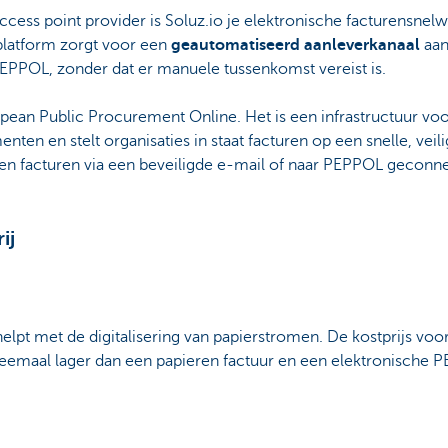
ccess point provider is Soluz.io je elektronische facturensne
platform zorgt voor een
geautomatiseerd aanleverkanaal
aan
PEPPOL, zonder dat er manuele tussenkomst vereist is.
ean Public Procurement Online. Het is een infrastructuur voor
ten en stelt organisaties in staat facturen op een snelle, veili
en facturen via een beveiligde e-mail of naar PEPPOL geconn
ij
elpt met de digitalisering van papierstromen. De kostprijs voo
tweemaal lager dan een papieren factuur en een elektronische P