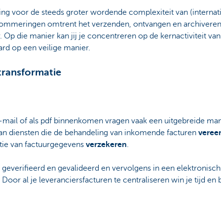
ssing voor de steeds groter wordende complexiteit van (internat
lommeringen omtrent het verzenden, ontvangen en archiveren
Op die manier kan jij je concentreren op de kernactiviteit van j
ard op een veilige manier.
 transformatie
 e-mail of als pdf binnenkomen vragen vaak een uitgebreide ma
van diensten die de behandeling van inkomende facturen
veree
tie van factuurgegevens
verzekeren
.
geverifieerd en gevalideerd en vervolgens in een elektronisch
oor al je leveranciersfacturen te centraliseren win je tijd en 