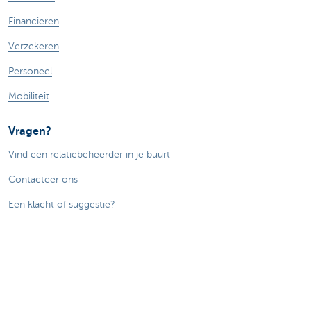
Financieren
Verzekeren
Personeel
Mobiliteit
Vragen?
Vind een relatiebeheerder in je buurt
Contacteer ons
Een klacht of suggestie?
Over ons
Commercial Banking
De KBC-groep