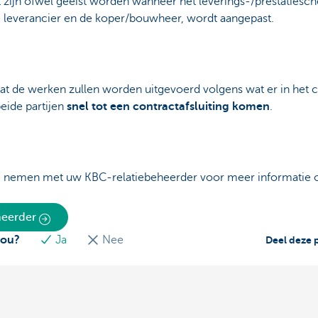
 zijn ofwel geëist worden wanneer het leverings-/prestatiesch
leverancier en de koper/bouwheer, wordt aangepast.
 dat de werken zullen worden uitgevoerd volgens wat er in het
eide partijen
snel tot een contractafsluiting komen
.
te nemen met uw KBC-relatiebeheerder voor meer informatie 
eheerder
jou?
Ja
Nee
Deel deze 