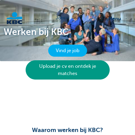
Jobs
menu
Werken bij KBC
KBC
Vind je job
Upload je cv en ontdek je
matches
Particulieren
Waarom werken bij KBC?