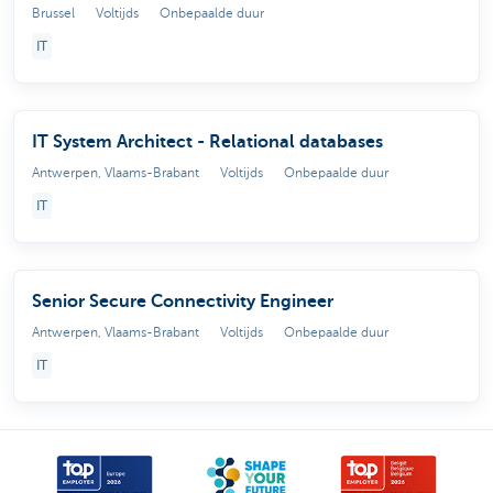
Brussel
Voltijds
Onbepaalde duur
IT
IT System Architect - Relational databases
Antwerpen, Vlaams-Brabant
Voltijds
Onbepaalde duur
IT
Senior Secure Connectivity Engineer
Antwerpen, Vlaams-Brabant
Voltijds
Onbepaalde duur
IT