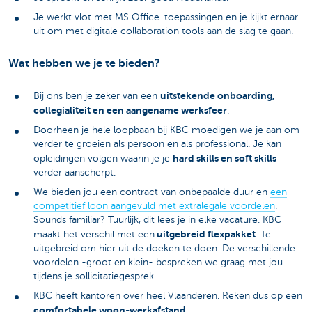
Je werkt vlot met MS Office-toepassingen en je kijkt ernaar
uit om met digitale collaboration tools aan de slag te gaan.
Wat hebben we je te bieden?
uitstekende onboarding,
Bij ons ben je zeker van een
collegialiteit en een aangename werksfeer
.
Doorheen je hele loopbaan bij KBC moedigen we je aan om
verder te groeien als persoon en als professional. Je kan
hard skills en soft skills
opleidingen volgen waarin je je
verder aanscherpt.
We bieden jou een contract van onbepaalde duur en
een
competitief loon aangevuld met extralegale voordelen
.
Sounds familiar? Tuurlijk, dit lees je in elke vacature. KBC
uitgebreid flexpakket
maakt het verschil met een
. Te
uitgebreid om hier uit de doeken te doen. De verschillende
voordelen -groot en klein- bespreken we graag met jou
tijdens je sollicitatiegesprek.
KBC heeft kantoren over heel Vlaanderen. Reken dus op een
comfortabele woon-werkafstand
.