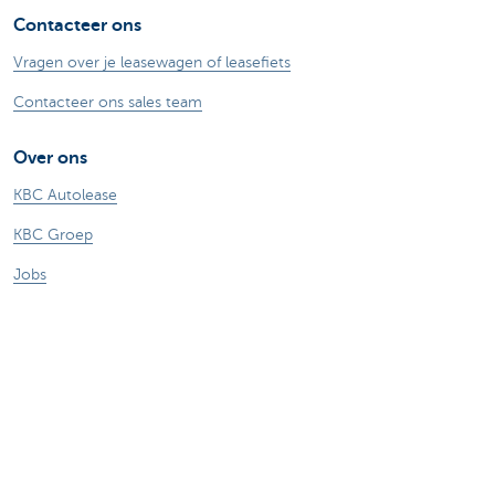
Contacteer ons
Vragen over je leasewagen of leasefiets
Contacteer ons sales team
Over ons
KBC Autolease
KBC Groep
Jobs
Duurzaamheid
Andere websites KBC
Ondernemers
Commercial Banking
Private Banking