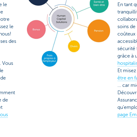
e le
En tant 
re
tranquill
votre
collabor
sez le
soins de 
 nous!
coûteux 
ses des
accessibl
sécurité
grâce à 
. Vous
hospitali
de
Et misez
 de
être en 
e
... car m
comment
Découvr
e de
Assuranc
et
qu'emplo
vous
page Em