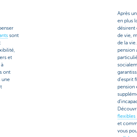
Après un
en plus l
penser
désirent
ants
sont
de vie, 
t
de la vie
ibilité,
pension 
ers et
particul
 à
socialeme
s ont
garantiss
s une
d'esprit
t
pension 
suppléme
d'incapac
Découvr
flexibles
et comme
vous po