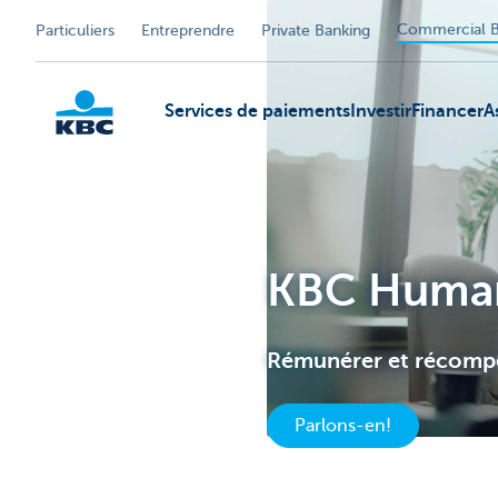
Commercial B
Particuliers
Entreprendre
Private Banking
Services de paiements
Investir
Financer
A
KBC
KBC Human 
Rémunérer et récompe
Parlons-en!