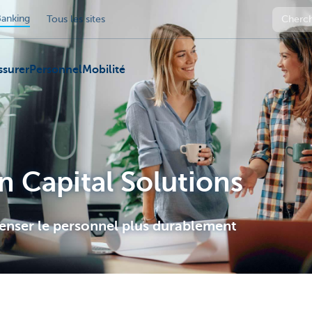
anking
Tous les sites
ssurer
Personnel
Mobilité
Capital Solutions
nser le personnel plus durablement