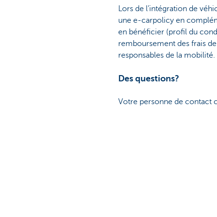
Lors de l’intégration de véhi
une e-carpolicy en complémen
en bénéficier (profil du condu
remboursement des frais de 
responsables de la mobilité.
Des questions?
Votre personne de contact ch
Contactez KBC Autolea
Cette page est-elle utile p
Partag