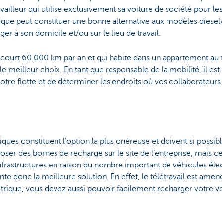
availleur qui utilise exclusivement sa voiture de société pour l
trique peut constituer une bonne alternative aux modèles diese
er à son domicile et/ou sur le lieu de travail.
rcourt 60.000 km par an et qui habite dans un appartement au 
le meilleur choix. En tant que responsable de la mobilité, il es
 votre flotte et de déterminer les endroits où vos collaborateur
ues constituent l’option la plus onéreuse et doivent si possible
ser des bornes de recharge sur le site de l’entreprise, mais cel
frastructures en raison du nombre important de véhicules élec
e donc la meilleure solution. En effet, le télétravail est amené
trique, vous devez aussi pouvoir facilement recharger votre 