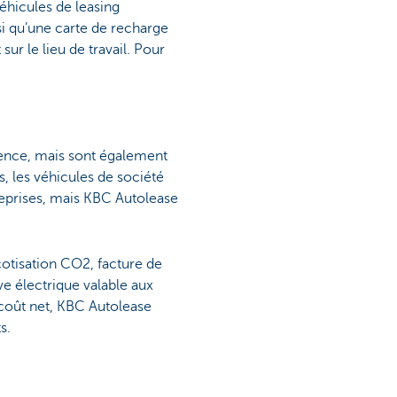
véhicules de leasing
nsi qu’une carte de recharge
r le lieu de travail. Pour
ssence, mais sont également
s, les véhicules de société
reprises, mais KBC Autolease
cotisation CO2, facture de
ve électrique valable aux
u coût net, KBC Autolease
s.