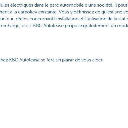
cules électriques dans le parc automobile d’une société, il peut
t à la carpolicy existante. Vous y définissez ce qu’est une voi
cteur, règles concernant l’installation et l’utilisation de la sta
recharge, etc.). KBC Autolease propose gratuitement un modè
ez KBC Autolease se fera un plaisir de vous aider.
se
our vous?
Oui
Non
ez cette page